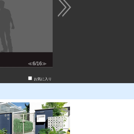
≪
6/16
≫
お気に入り