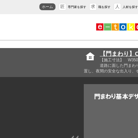
匠
求
人
ホーム
専門家を探す
職を探す
人材を探す
【門まわり】C
【施工寸法】 W3
道路に面した門まわ
置し、夜間の安全な出