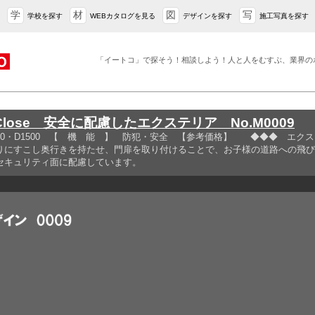
学
材
図
写
学校を探す
WEBカタログを見る
デザインを探す
施工写真を探す
「イートコ」で探そう！相談しよう！人と人をむすぶ、業界の
lose 安全に配慮したエクステリア No.M0009
500・D1500 【 機 能 】 防犯・安全 【参考価格】 ◆◆◆ エ
りにすこし奥行きを持たせ、門扉を取り付けることで、お子様の道路への飛び
入り、セキュリティ面に配慮しています。