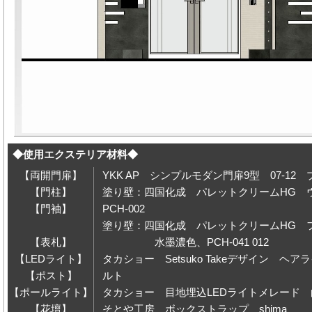
◆使用エクステリア材料◆
【両開門扉】
YKK AP シンプルモダン門扉9型 07-12
【門柱】
塗り壁：四国化成 パレットクリームHG
【門袖】
PCH-002
塗り壁：四国化成 パレットクリームHG 
【表札】
水墨濃色、PCH-041 012
【LEDライト】
タカショー Setsuko Takeデザイン ヘ
【ポスト】
ルト
【ポールライト】
タカショー 目地埋込LEDライトメレード 
【花壇】
そとや工房 ボックストラップ shima