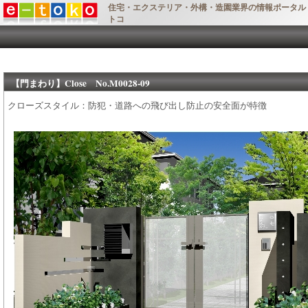
住宅・エクステリア・外構・造園業界の情報ポータル e-
トコ
【門まわり】Close No.M0028-09
クローズスタイル：防犯・道路への飛び出し防止の安全面が特徴