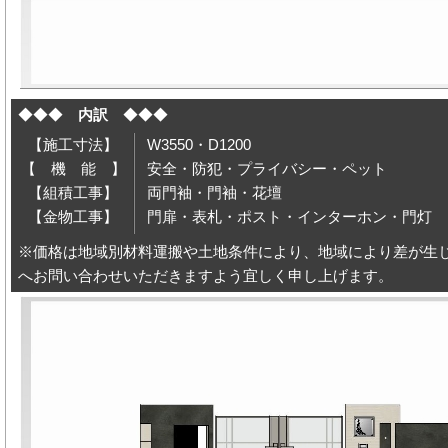
◆◆◆
内訳
◆◆◆
【施工寸法】
W3550・D1200
【 機 能 】
安全・防犯・プライバシー・ペット
【組積工事】
両門袖・門袖・花壇
【金物工事】
門扉・表札・ポスト・インターホン・門灯
※価格は地域別材料運搬や土地条件により、地域により差が生
へお問い合わせいただきますよう宜しく申し上げます。